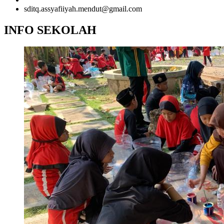
sditq.assyafiiyah.mendut@gmail.com
INFO SEKOLAH