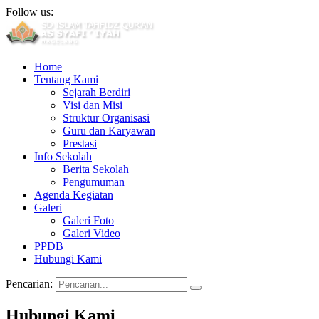
Follow us:
Home
Tentang Kami
Sejarah Berdiri
Visi dan Misi
Struktur Organisasi
Guru dan Karyawan
Prestasi
Info Sekolah
Berita Sekolah
Pengumuman
Agenda Kegiatan
Galeri
Galeri Foto
Galeri Video
PPDB
Hubungi Kami
Pencarian:
Hubungi Kami