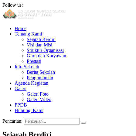
Follow us:
Home
Tentang Kami
Sejarah Berdiri
Visi dan Misi
Struktur Organisasi
Guru dan Karyawan
Prestasi
Info Sekolah
Berita Sekolah
Pengumuman
Agenda Kegiatan
Galeri
Galeri Foto
Galeri Video
PPDB
Hubungi Kami
Pencarian:
Sejarah Berdiri