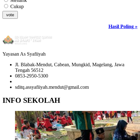
Menarik
Cukup
Hasil Poling »
Yayasan As Syafiiyah
Jl. Blabak-Mendut, Cabean, Mungkid, Magelang, Jawa
Tengah 56512
0853-2950-5300
0853-2950-5300
sditq.assyafiiyah.mendut@gmail.com
INFO SEKOLAH