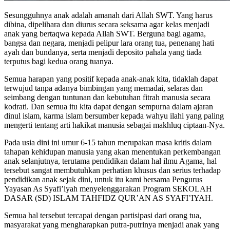
Sesungguhnya anak adalah amanah dari Allah SWT. Yang harus
dibina, dipelihara dan diurus secara seksama agar kelas menjadi
anak yang bertaqwa kepada Allah SWT. Berguna bagi agama,
bangsa dan negara, menjadi pelipur lara orang tua, penenang hati
ayah dan bundanya, serta menjadi deposito pahala yang tiada
terputus bagi kedua orang tuanya.
Semua harapan yang positif kepada anak-anak kita, tidaklah dapat
terwujud tanpa adanya bimbingan yang memadai, selaras dan
seimbang dengan tuntunan dan kebutuhan fitrah manusia secara
kodrati. Dan semua itu kita dapat dengan sempurna dalam ajaran
dinul islam, karma islam bersumber kepada wahyu ilahi yang paling
mengerti tentang arti hakikat manusia sebagai makhluq ciptaan-Nya.
Pada usia dini ini umur 6-15 tahun merupakan masa kritis dalam
tahapan kehidupan manusia yang akan menentukan perkembangan
anak selanjutnya, terutama pendidikan dalam hal ilmu Agama, hal
tersebut sangat membutuhkan perhatian khusus dan serius terhadap
pendidikan anak sejak dini, untuk itu kami bersama Pengurus
Yayasan As Syafi’iyah menyelenggarakan Program SEKOLAH
DASAR (SD) ISLAM TAHFIDZ QUR’AN AS SYAFI’IYAH.
Semua hal tersebut tercapai dengan partisipasi dari orang tua,
masyarakat yang mengharapkan putra-putrinya menjadi anak yang