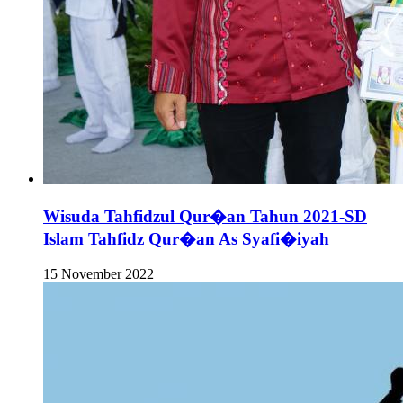
Wisuda Tahfidzul Qur�an Tahun 2021-SD
Islam Tahfidz Qur�an As Syafi�iyah
15 November 2022