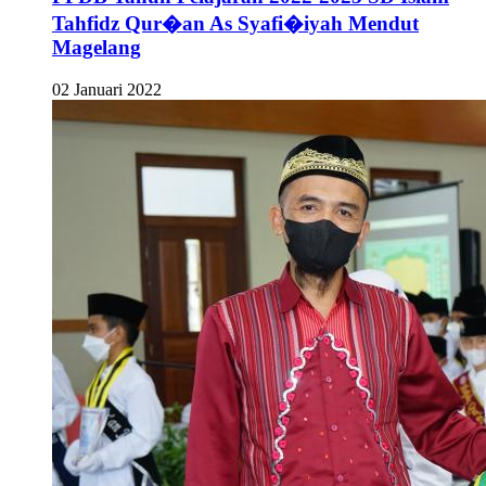
Tahfidz Qur�an As Syafi�iyah Mendut
Magelang
02 Januari 2022