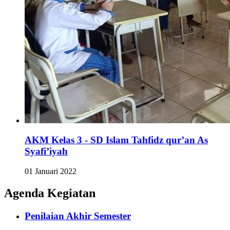
AKM Kelas 3 - SD Islam Tahfidz qur’an As
Syafi’iyah
01 Januari 2022
Agenda Kegiatan
Penilaian Akhir Semester