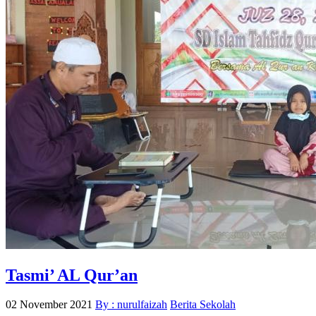
Tasmi’ AL Qur’an
02 November 2021
By : nurulfaizah
Berita Sekolah