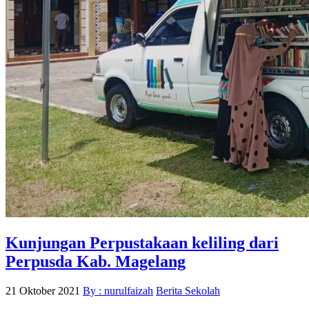
Kunjungan Perpustakaan keliling dari
Perpusda Kab. Magelang
21 Oktober 2021
By : nurulfaizah
Berita Sekolah