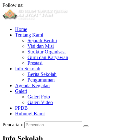
Follow us:
Home
Tentang Kami
Sejarah Berdiri
Visi dan Misi
Struktur Organisasi
Guru dan Karyawan
Prestasi
Info Sekolah
Berita Sekolah
Pengumuman
Agenda Kegiatan
Galeri
Galeri Foto
Galeri Video
PPDB
Hubungi Kami
Pencarian:
Info Sekolah