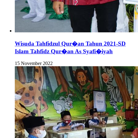
Wisuda Tahfidzul Qur�an Tahun 2021-SD
Islam Tahfidz Qur�an As Syafi�iyah
15 November 2022