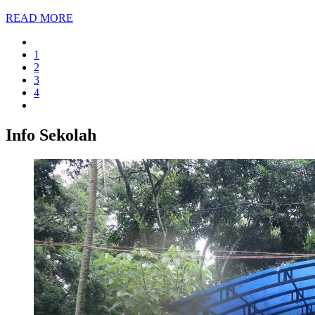
READ MORE
1
2
3
4
Info Sekolah